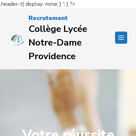
.header-t{ display: none; } '; } ?>
Passer
Recrutement
au
Collège Lycée
contenu
(Pressez
Notre-Dame
Entrée)
Providence
Votre réussite