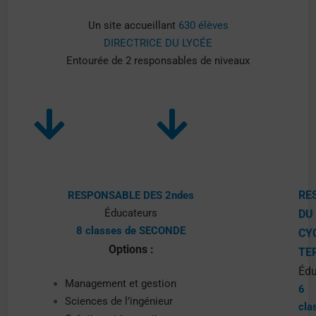
Un site accueillant
630 élèves
DIRECTRICE DU LYCÉE
Entourée de 2 responsables de niveaux
RE
RESPONSABLE DES 2ndes
Éducateurs
DU
8 classes de SECONDE
CY
Options :
TE
Édu
Management et gestion
6
Sciences de l’ingénieur
cla