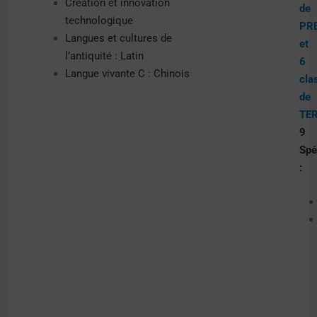
Création et innovation
de
technologique
PR
Langues et cultures de
et
l’antiquité : Latin
6
Langue vivante C : Chinois
cla
de
TE
9
Spé
: