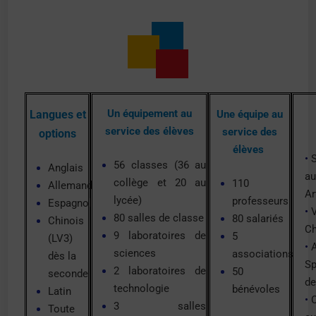
Un équipement au
Langues et
Une équipe au
service des élèves
service des
options
élèves
•
S
56 classes (36 au
Anglais
au
collège et 20 au
110
Allemand
Ar
lycée)
professeurs
Espagnol
•
V
80 salles de classe
80 salariés
Chinois
Ch
9 laboratoires de
5
(LV3)
•
A
sciences
associations
dès la
Sp
2 laboratoires de
50
seconde
de
technologie
bénévoles
Latin
•
C
3 salles
Toute