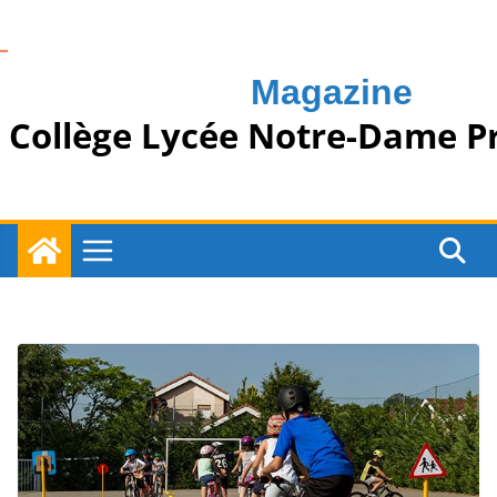
Passer
au
contenu
Magazine
Collège Lycée Notre-Dame P