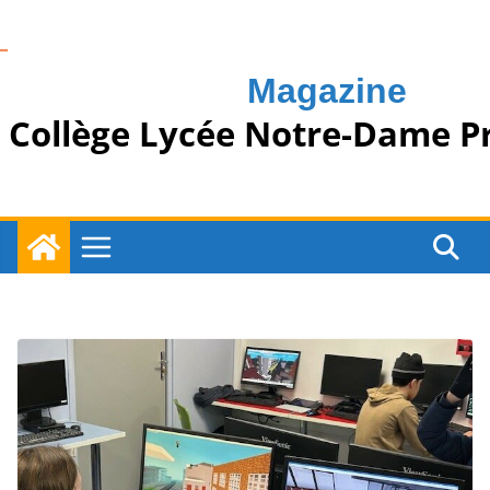
Passer
au
contenu
Magazine
Collège Lycée Notre-Dame P