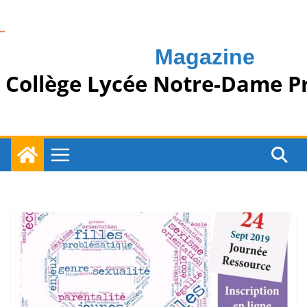
Passer
au
contenu
Magazine
Collège Lycée Notre-Dame P