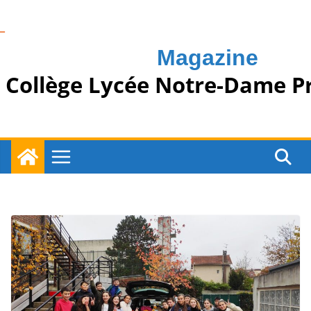
Passer
au
contenu
Magazine
Collège Lycée Notre-Dame P