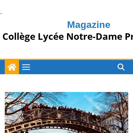
Passer
au
contenu
Magazine
Collège Lycée Notre-Dame P