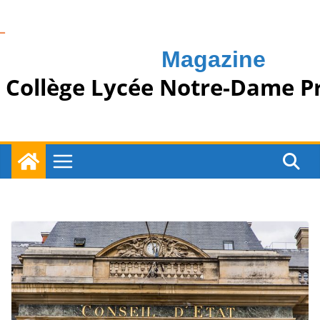
Passer
au
contenu
Magazine
Collège Lycée Notre-Dame P