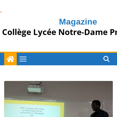
Passer
au
contenu
Magazine
Collège Lycée Notre-Dame P