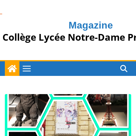
Passer
au
contenu
Magazine
Collège Lycée Notre-Dame P