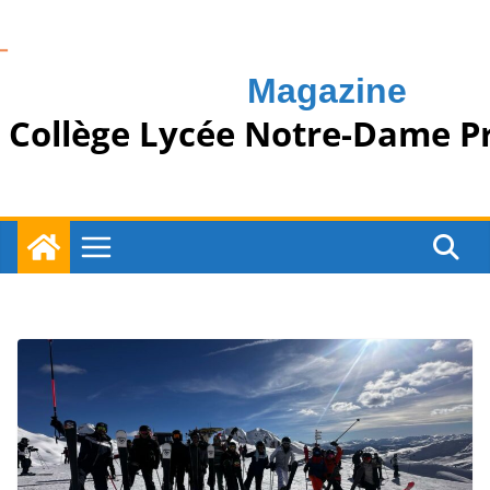
Passer
au
contenu
Magazine
Collège Lycée Notre-Dame P